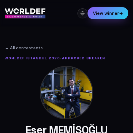
View winner
→
← All contestants
WORLDEF ISTANBUL 2026
·
APPROVED SPEAKER
Eser MEMİŞOĞLU