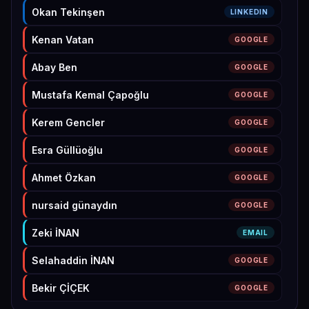
Okan Tekinşen
LINKEDIN
Kenan Vatan
GOOGLE
Abay Ben
GOOGLE
Mustafa Kemal Çapoğlu
GOOGLE
Kerem Gencler
GOOGLE
Esra Güllüoğlu
GOOGLE
Ahmet Özkan
GOOGLE
nursaid günaydın
GOOGLE
Zeki İNAN
EMAIL
Selahaddin İNAN
GOOGLE
Bekir ÇİÇEK
GOOGLE