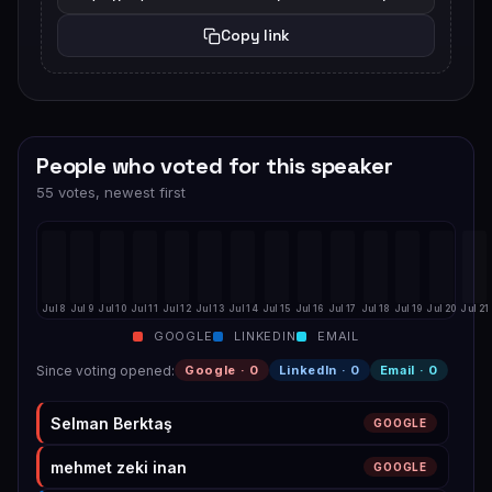
Copy link
People who voted for this speaker
55 votes, newest first
Jul 8
Jul 9
Jul 10
Jul 11
Jul 12
Jul 13
Jul 14
Jul 15
Jul 16
Jul 17
Jul 18
Jul 19
Jul 20
Jul 21
GOOGLE
LINKEDIN
EMAIL
Since voting opened
:
Google ·
0
LinkedIn ·
0
Email ·
0
Selman Berktaş
GOOGLE
mehmet zeki inan
GOOGLE