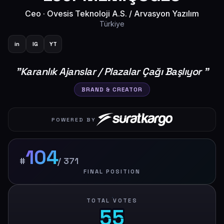
Ceo
·
Ovesis Teknoloji A.S. / Arvasyon Yazılım
Türkiye
in
IG
YT
"
Karanlık Ajanslar / Plazalar Çağı Başlıyor
"
BRAND & CREATOR
POWERED BY
104
#
/
371
FINAL POSITION
TOTAL VOTES
5
5
5
5