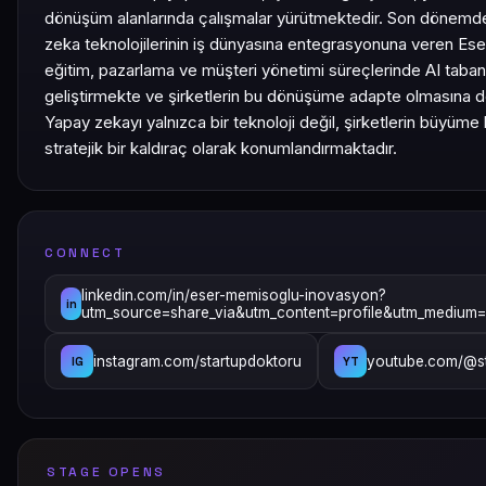
dönüşüm alanlarında çalışmalar yürütmektedir. Son dönemd
zeka teknolojilerinin iş dünyasına entegrasyonuna veren Ese
eğitim, pazarlama ve müşteri yönetimi süreçlerinde AI tabanl
geliştirmekte ve şirketlerin bu dönüşüme adapte olmasına d
Yapay zekayı yalnızca bir teknoloji değil, şirketlerin büyüme h
stratejik bir kaldıraç olarak konumlandırmaktadır.
CONNECT
linkedin.com/in/eser-memisoglu-inovasyon?
in
utm_source=share_via&utm_content=profile&utm_medium
instagram.com/startupdoktoru
youtube.com/@st
IG
YT
STAGE OPENS