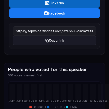
LinkedIn
Facebook
Copy link
People who voted for this speaker
100 votes, newest first
Jul 11
Jul 12
Jul 13
Jul 14
Jul 15
Jul 16
Jul 17
Jul 18
Jul 19
Jul 20
Jul 21
Jul 22
Jul 23
Jul
GOOGLE
LINKEDIN
EMAIL