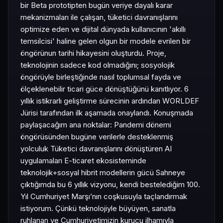
bir Beta prototipten bugün veriye dayalı karar
mekanizmaları ile çalışan, tüketici davranışlarını
optimize eden ve dijital dünyada kullanıcının 'akıllı
temsilcisi' haline gelen olgun bir modele evrilen bir
öngörünun tarihi hikayesini oluşturdu. Proje,
teknolojinin sadece kod olmadığını; sosyolojik
öngörüyle birleştiğinde nasıl toplumsal fayda ve
ölçeklenebilir ticari güce dönüştüğünü kanıtlıyor. 6
yıllık istikrarlı geliştirme sürecinin ardından WORLDEF
Jürisi tarafından ilk aşamada onaylandı. Konuşmada
paylaşacağım ana noktalar: Pandemi dönemi
öngörüsünden bugüne verilerle desteklenmiş
yolculuk Tüketici davranışlarını dönüştüren AI
uygulamaları E-ticaret ekosisteminde
teknolojik+sosyal hibrit modellerin gücü Sahneye
çıktığımda bu 6 yıllık vizyonu, kendi bestelediğim 100.
Yıl Cumhuriyet Marşı’nın coşkusuyla taçlandırmak
istiyorum. Çünkü teknolojiyle büyüyen, sanatla
ruhlanan ve Cumhuriyetimizin kurucu ilhamıyla