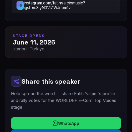
instagram.com/fatihyalcinmusic?
IG
igsh=c3IyN3VlZWJnbm1v
STAGE OPENS
June 11, 2026
Istanbul, Türkiye
Share this speaker
Help spread the word — share Fatih Yalçın 's profile
and rally votes for the WORLDEF E-Com Top Voices
stage.
WhatsApp