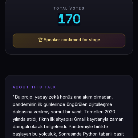
TOTAL VOTES
1
7
0
1
7
0
🏆
Speaker confirmed for stage
ABOUT THIS TALK
"Bu proje, yapay zekâ henüz ana akım olmadan,
pandeminin ilk günlerinde öngörülen dijitalleşme
dalgasına verilmiş somut bir yanıt. Temelleri 2020
yılında atıldı; fikrin ilk altyapısı Gmail kayıtlarıyla zaman
damgalı olarak belgelendi. Pandemiyle birlikte
başlayan bu yolculuk, Sonrasında Python tabanlı basit