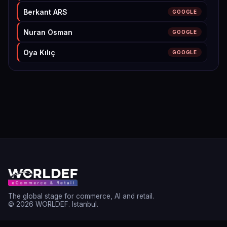
Berkant ARS
GOOGLE
Nuran Osman
GOOGLE
Oya Kılıç
GOOGLE
Nuray Sendur
GOOGLE
Elif Bozdoğan
GOOGLE
Tufan Seyis
GOOGLE
Ceren G
GOOGLE
İLHAN HASDEMİR
GOOGLE
Oscar Oscar
GOOGLE
Muhammet Kaan Eza
GOOGLE
The global stage for commerce, AI and retail.
© 2026 WORLDEF. Istanbul.
tufan ulaş şendur
GOOGLE