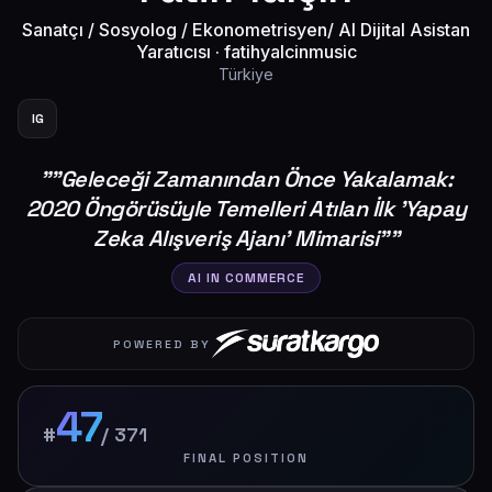
Sanatçı / Sosyolog / Ekonometrisyen/ AI Dijital Asistan
Yaratıcısı
·
fatihyalcinmusic
Türkiye
IG
"
​"Geleceği Zamanından Önce Yakalamak:
2020 Öngörüsüyle Temelleri Atılan İlk 'Yapay
Zeka Alışveriş Ajanı' Mimarisi"
"
AI IN COMMERCE
POWERED BY
47
#
/
371
FINAL POSITION