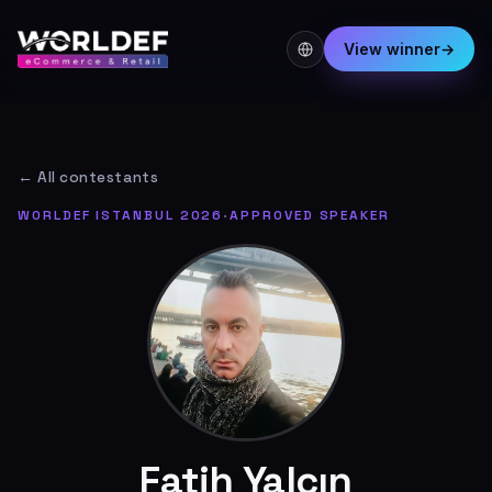
View winner
→
← All contestants
WORLDEF ISTANBUL 2026
·
APPROVED SPEAKER
Fatih Yalçın