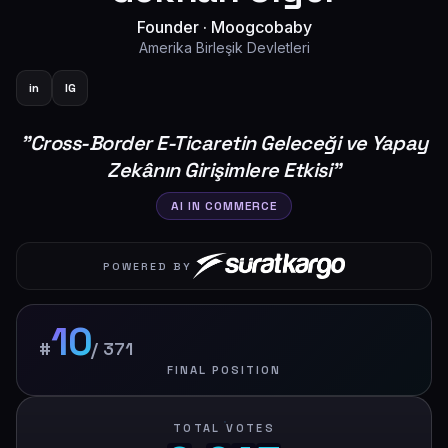
Founder
·
Moogcobaby
Amerika Birleşik Devletleri
in
IG
"
Cross-Border E-Ticaretin Geleceği ve Yapay
Zekânın Girişimlere Etkisi
"
AI IN COMMERCE
POWERED BY
10
#
/
371
FINAL POSITION
TOTAL VOTES