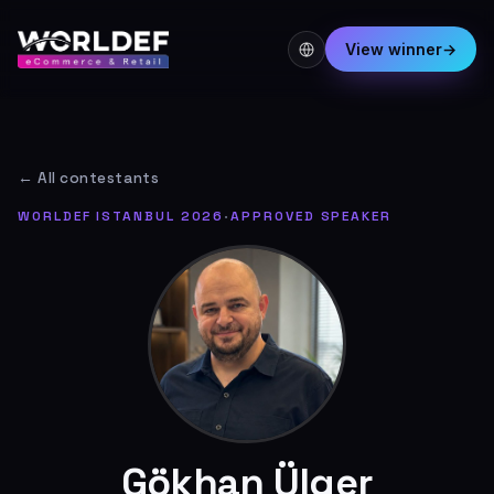
View winner
→
← All contestants
WORLDEF ISTANBUL 2026
·
APPROVED SPEAKER
Gökhan Ülger