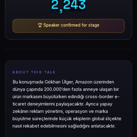
2
2
4
3
2
2
4
3
,
🏆
Speaker confirmed for stage
ABOUT THIS TALK
Bu konuşmada Gökhan Ülger, Amazon üzerinden
dünya çapında 200.000’den fazla anneye ulaşan bir
ürün markasını büyütürken edindiği cross-border e-
ticaret deneyimlerini paylaşacaktır. Ayrıca yapay
zekânın reklam yönetimi, operasyon ve marka
büyütme süreçlerinde küçük ekiplerin global ölçekte
nasıl rekabet edebilmesini sağladığını anlatacaktır.