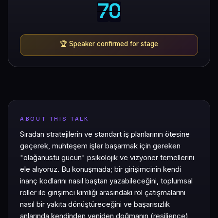
7
0
7
0
🏆
Speaker confirmed for stage
ABOUT THIS TALK
Sıradan stratejilerin ve standart iş planlarının ötesine
geçerek, muhteşem işler başarmak için gereken
"olağanüstü gücün" psikolojik ve vizyoner temellerini
ele alıyoruz. Bu konuşmada; bir girişimcinin kendi
inanç kodlarını nasıl baştan yazabileceğini, toplumsal
roller ile girişimci kimliği arasındaki rol çatışmalarını
nasıl bir yakıta dönüştüreceğini ve başarısızlık
anlarında kendinden yeniden doğmanın (resilience)