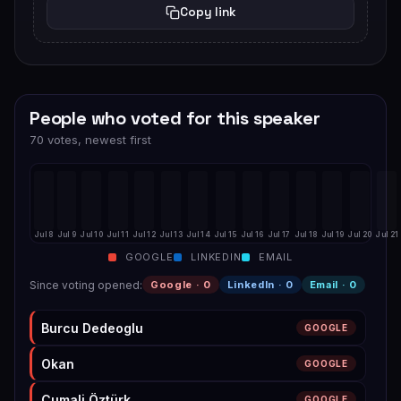
Copy link
People who voted for this speaker
70 votes, newest first
Jul 8
Jul 9
Jul 10
Jul 11
Jul 12
Jul 13
Jul 14
Jul 15
Jul 16
Jul 17
Jul 18
Jul 19
Jul 20
Jul 21
GOOGLE
LINKEDIN
EMAIL
Since voting opened
:
Google ·
0
LinkedIn ·
0
Email ·
0
Burcu Dedeoglu
GOOGLE
Okan
GOOGLE
Cumali Öztürk
GOOGLE