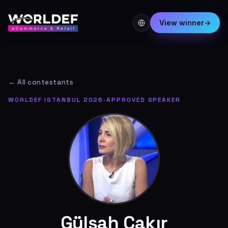
View winner
→
← All contestants
WORLDEF ISTANBUL 2026
·
APPROVED SPEAKER
Gülşah Çakır