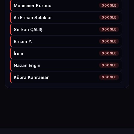
Muammer Kurucu
GOOGLE
Ali Erman Solaklar
GOOGLE
Serkan ÇALIŞ
GOOGLE
Birsen Y.
GOOGLE
İrem
GOOGLE
Nazan Engin
GOOGLE
Kübra Kahraman
GOOGLE
Zelal Sarioglu
GOOGLE
Deniz Shiva Oflaz
GOOGLE
Türkan Bakır
LINKEDIN
Yeliz UZUN
GOOGLE