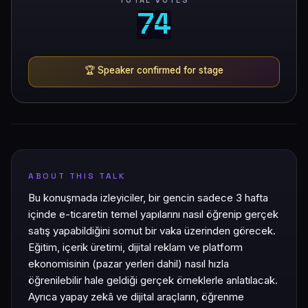
TOTAL VOTES
7
4
7
4
🏆
Speaker confirmed for stage
ABOUT THIS TALK
Bu konuşmada izleyiciler, bir gencin sadece 3 hafta
içinde e-ticaretin temel yapılarını nasıl öğrenip gerçek
satış yapabildiğini somut bir vaka üzerinden görecek.
Eğitim, içerik üretimi, dijital reklam ve platform
ekonomisinin (pazar yerleri dahil) nasıl hızla
öğrenilebilir hale geldiği gerçek örneklerle anlatılacak.
Ayrıca yapay zekâ ve dijital araçların, öğrenme