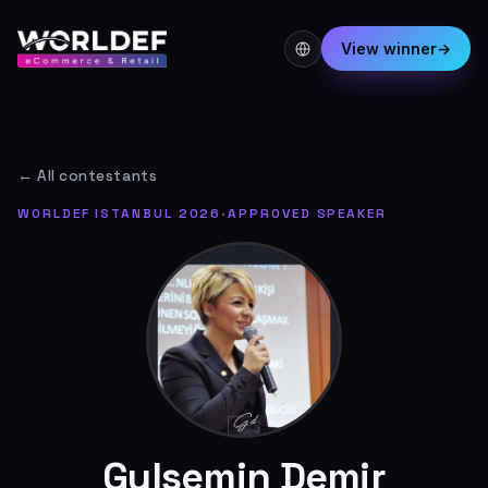
View winner
→
← All contestants
WORLDEF ISTANBUL 2026
·
APPROVED SPEAKER
Gulsemin Demir