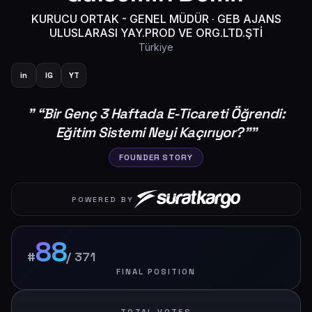
KURUCU ORTAK - GENEL MÜDÜR
·
GEB AJANS
ULUSLARASI YAY.PROD VE ORG.LTD.ŞTİ
Türkiye
in
IG
YT
"
“Bir Genç 3 Haftada E-Ticareti Öğrendi:
Eğitim Sistemi Neyi Kaçırıyor?”
"
FOUNDER STORY
POWERED BY
88
#
/
371
FINAL POSITION