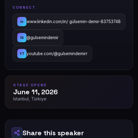
CONNECT
www.linkedin.com/in/ gülsemin-demir-83753748
in
@gulsemindemir
IG
youtube.com/@gulsemindemirr
YT
STAGE OPENS
June 11, 2026
Istanbul, Türkiye
Share this speaker