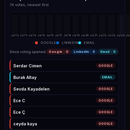
74 votes, newest first
Jul 12
Jul 13
Jul 14
Jul 15
Jul 16
Jul 17
Jul 18
Jul 19
Jul 20
Jul 21
Jul 22
Jul 23
Jul 24
Jul
GOOGLE
LINKEDIN
EMAIL
Since voting opened
:
Google ·
0
LinkedIn ·
0
Email ·
0
Serdar Cimen
GOOGLE
Burak Altay
EMAIL
Sevda Kayadelen
GOOGLE
Ece C
GOOGLE
Ece Ç
GOOGLE
ceyda kaya
GOOGLE