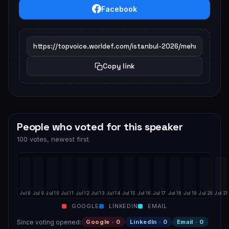
Facebook
Copy link
People who voted for this speaker
100 votes, newest first
Jul 8
Jul 9
Jul 10
Jul 11
Jul 12
Jul 13
Jul 14
Jul 15
Jul 16
Jul 17
Jul 18
Jul 19
Jul 20
Jul 21
GOOGLE
LINKEDIN
EMAIL
Since voting opened
:
Google ·
0
LinkedIn ·
0
Email ·
0