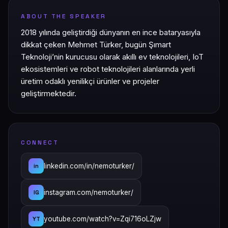
ABOUT THE SPEAKER
2018 yılında geliştirdiği dünyanın en ince bataryasıyla
dikkat çeken Mehmet Türker, bugün Şımart
Teknoloji’nin kurucusu olarak akıllı ev teknolojileri, IoT
ekosistemleri ve robot teknolojileri alanlarında yerli
üretim odaklı yenilikçi ürünler ve projeler
geliştirmektedir.
CONNECT
linkedin.com/in/nemoturker/
in
instagram.com/nemoturker/
IG
youtube.com/watch?v=Zqi716oLZjw
YT