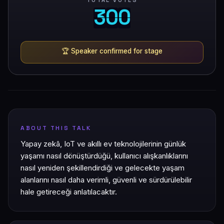
TOTAL VOTES
3
0
0
3
0
0
🏆
Speaker confirmed for stage
ABOUT THIS TALK
Yapay zekâ, IoT ve akıllı ev teknolojilerinin günlük
yaşamı nasıl dönüştürdüğü, kullanıcı alışkanlıklarını
nasıl yeniden şekillendirdiği ve gelecekte yaşam
alanlarını nasıl daha verimli, güvenli ve sürdürülebilir
hale getireceği anlatılacaktır.