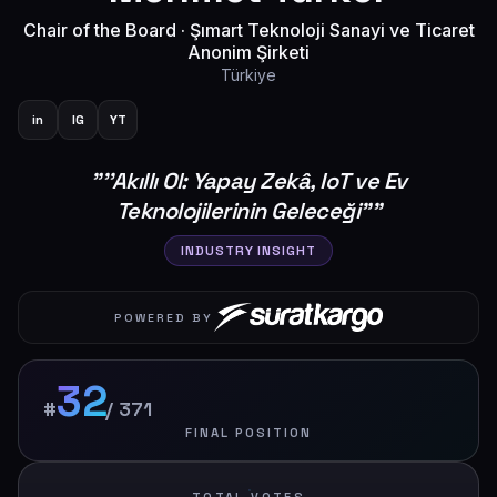
Chair of the Board
·
Şımart Teknoloji Sanayi ve Ticaret
Anonim Şirketi
Türkiye
in
IG
YT
"
''Akıllı Ol: Yapay Zekâ, IoT ve Ev
Teknolojilerinin Geleceği”
"
INDUSTRY INSIGHT
POWERED BY
32
#
/
371
FINAL POSITION