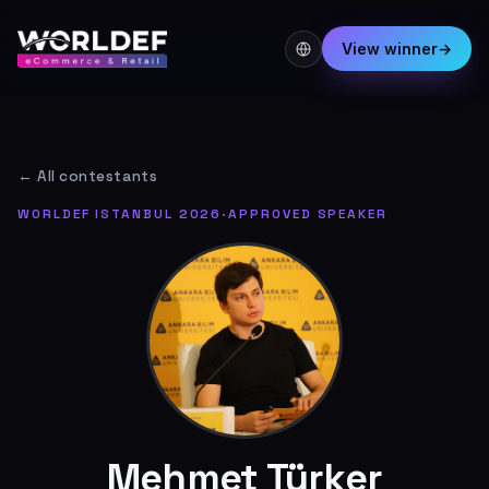
View winner
→
← All contestants
WORLDEF ISTANBUL 2026
·
APPROVED SPEAKER
Mehmet Türker