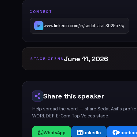
CONNECT
www.linkedin.com/in/sedat-asil-3025b75/
in
June 11, 2026
STAGE OPENS
Share this speaker
Help spread the word — share Sedat Asil's profile 
WORLDEF E-Com Top Voices stage.
WhatsApp
LinkedIn
Faceboo