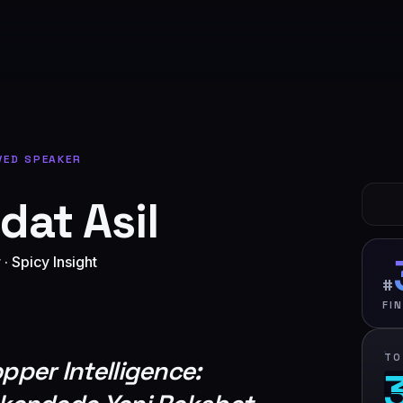
VED SPEAKER
dat Asil
r
·
Spicy Insight
#
FI
TO
pper Intelligence: