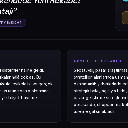
kendede Yeni Rekabet
tajı
"
TRY INSIGHT
ABOUT THE SPEAKER
i sistemler haline geldi.
Sedat Asil, pazar araştırması
rkalar hâlâ çok az. Bu
stratejileri alanlarında uzma
üketici psikolojisi ve gerçek
danışmanlık şirketlerinde edi
 iyi ürüne sahip olmasına
stratejik bakış açısıyla birl
eriyle büyük büyüme
pazar geliştirme süreçlerind
perakende, shopper marketi
üzerine çalışmaktadır.