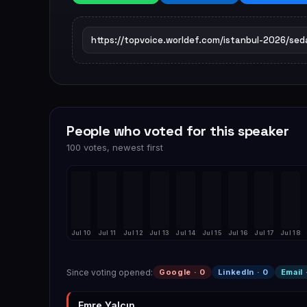
People who voted for this speaker
100 votes, newest first
Jul 10
Jul 11
Jul 12
Jul 13
Jul 14
Jul 15
Jul 16
Jul 17
Jul 18
Since voting opened
:
Google ·
0
LinkedIn ·
0
Email 
Emre Yalçın