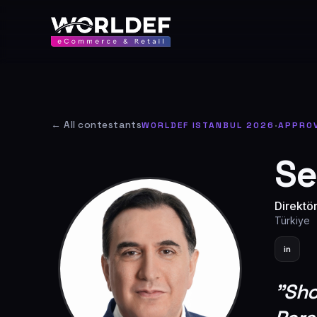
← All contestants
WORLDEF ISTANBUL 2026
·
APPRO
Se
Direktö
Türkiye
in
"
Sho