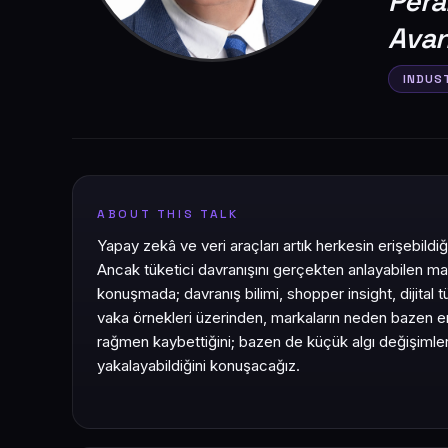
Pera
Avan
INDUS
ABOUT THIS TALK
Yapay zekâ ve veri araçları artık herkesin erişebildiğ
Ancak tüketici davranışını gerçekten anlayabilen ma
konuşmada; davranış bilimi, shopper insight, dijital t
vaka örnekleri üzerinden, markaların neden bazen en
rağmen kaybettiğini; bazen de küçük algı değişiml
yakalayabildiğini konuşacağız.